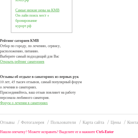
Самые низкие цены на КМВ
Он-лайн поиск мест +
бронирование
курорт.рф
Рейтинг саториев КМВ
Отбор по городу, по лечению, сервису,
расположению, питанию.
Выберите самый подходящий для Вас
Открыть рейтинг санаториев
Отзывы об отдыхе в санаториях из первых рук
10 лет, 45 тысяч отзывов, самый популярный форум
о лечении в санаториях.
Присоединяйтесь, ваш отзыв повлияет на работу
персонала любимого санатория.
Форум о лечении в санаториях
Отзывы
Фотогалерея
Пользователи
Карта сайта
Цены
Конт
Нашли опечатку? Можете исправить? Выделите ее и нажмите
Ctrl+Enter