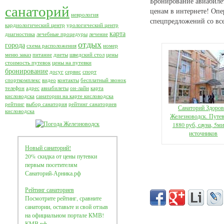
Бронирование авиабиле
санаторий
ценам в интернете! Оп
неврология
спецпредложений со вс
кардиологический центр
урологический центр
карта
диагностика
лечебные процедуры
лечение
отдых
города
схема расположения
номер
меню заказ
питание
диеты
шведский стол
цены
стоимость путевок
цены на путевки
бронирование
досуг
сервис
спорт
спорткомплекс
видео
контакты
бесплатный звонок
телефон
адрес
авиабилеты
он-лайн
карта
кисловодска
санатории на карте кисловодска
рейтинг
выбор санатория
рейтинг санаториев
Санаторий Здоров
кисловодска
Железноводск. Путев
1880 руб, сауна, 5м
источников
Новый санаторий!
20% скидка от цены путевки
первым посетителям
Санаторий-Арника.рф
Рейтинг санаториев
Посмотрите рейтинг, сравните
санатории, оставьте и свой отзыв
на официальном портале КМВ!
КМВ.рф