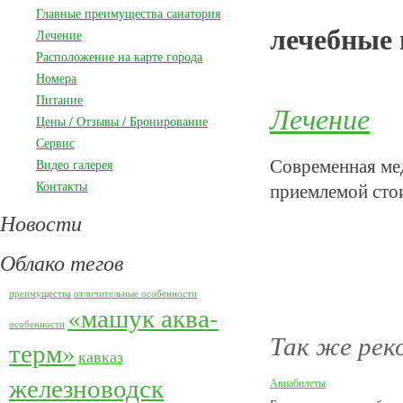
Главные преимущества санатория
лечебные
Лечение
Расположение на карте города
Номера
Питание
Лечение
Цены / Отзывы / Бронирование
Сервис
Современная ме
Видео галерея
Контакты
приемлемой сто
Новости
Облако тегов
преимущества
отличительные особенности
«машук аква-
особенности
Так же рек
терм»
кавказ
железноводск
Авиабилеты