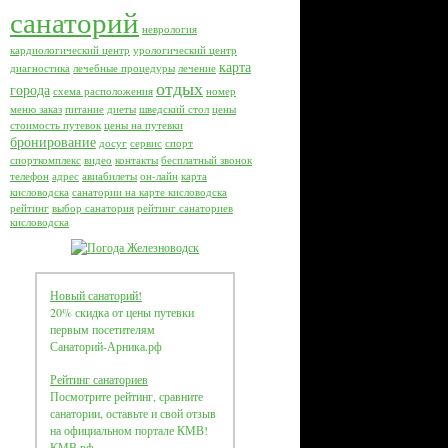
санаторий
неврология
кардиологический центр
урологический центр
карта
диагностика
лечебные процедуры
лечение
отдых
города
схема расположения
номер
меню заказ
питание
диеты
шведский стол
цены
стоимость путевок
цены на путевки
бронирование
досуг
сервис
спорт
спорткомплекс
видео
контакты
бесплатный звонок
телефон
адрес
авиабилеты
он-лайн
карта
кисловодска
санатории на карте кисловодска
рейтинг
выбор санатория
рейтинг санаториев
кисловодска
Новый санаторий!
20% скидка от цены путевки
первым посетителям
Санаторий-Арника.рф
Рейтинг санаториев
Посмотрите рейтинг, сравните
санатории, оставьте и свой отзыв
на официальном портале КМВ!
КМВ.рф