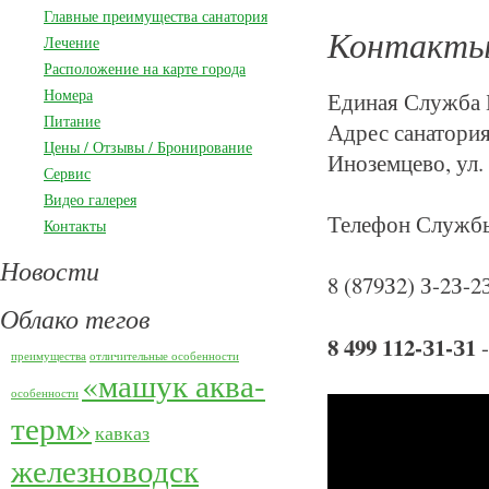
Главные преимущества санатория
Контакт
Лечение
Расположение на карте города
Номера
Единая Служба 
Питание
Адрес санатория
Цены / Отзывы / Бронирование
Иноземцево, ул. 
Сервис
Видео галерея
Телефон Службы
Контакты
Новости
8 (879З2) З-2З-2
Облако тегов
8 499 112-З1-З1
-
преимущества
отличительные особенности
«машук аква-
особенности
терм»
кавказ
железноводск